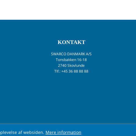
KONTAKT
SWARCO DANMARK A/S
Tonsbakken 16-18
2740 Skovlunde
Tlf.: +45 36 88 88 88
SWARCO
|
Salgs- og leveringsbetingelser
|
Cookie politik
|
Persondatap
oplevelse af websiden.
Mere information