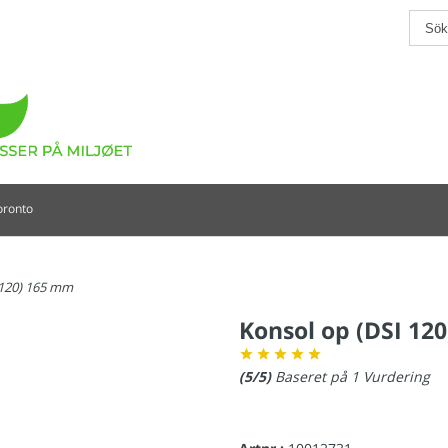
oronto
 120) 165 mm
Konsol op (DSI 12
(
5
/5)
Baseret på
1
Vurdering