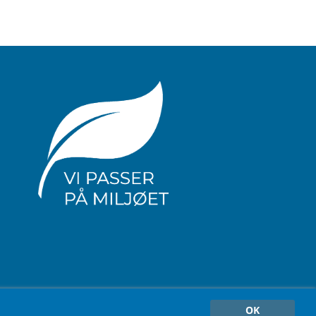
olitik
OK