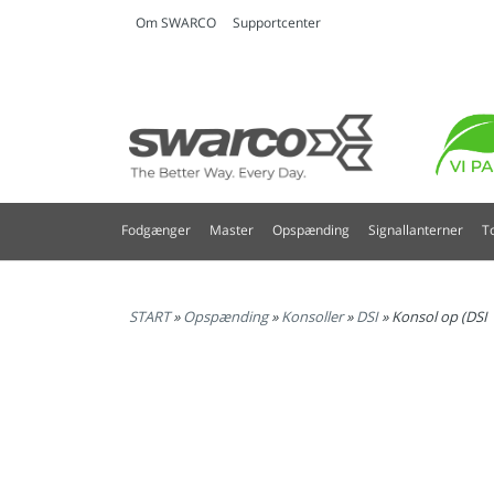
Om SWARCO
Supportcenter
Fodgænger
Master
Opspænding
Signallanterner
T
START
»
Opspænding
»
Konsoller
»
DSI
» Konsol op (DSI